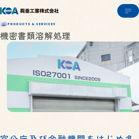
PRODUCTS & SERVICES
機密書類溶解処理
COMPANY
企業情報
PRODUCTS & SERVICE
企業情報TOP
製品・サービス