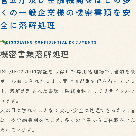
官公庁及び金融機関をはじめ
多
SUSTAINABILITY
製品・サービスTOP
代表メッセージ
サステナビリティ
くの一般企業様の機密書類を安
RECRUIT
サステナビリティTOP
段ボール原紙
会社概要
採用情報
全に溶解処理
採用情報TOP
環境への取り組み
更紙（ざらがみ）
データで見るKOA
クローズド・リサイクル
お知らせ
利用規約
総合職・一般職について
ペーパータオル原紙・緩衝材用紙
沿革
環境報告書
DISSOLVING CONFIDENTIAL DOCUMENTS
技能職について
機密書類溶解処理
アクセスマップ
廃棄物処理施設の維持管理情報
機密書類溶解処理
機密書類溶解処理の流れ
教育研修・福利厚生など
施設・設備
社会への取り組み
機密書類溶解処理お問い合わせ
先輩インタビュー
生産体制
次世代育成支援対策推進法への取り組み
ISO/IEC27001認証を取得した専用処理場で、書類を段
資材調達
女性活躍推進法への取り組み
ボール箱に入れたまま未開封無選別処理を行っていま
営業ネットワーク
健康経営
す。溶解処理された書類は製紙原料としてリサイクルさ
物流システム
地域との共生
れます。
研究開発・品質管理
人の目に触れることなく安心・安全に処理できるため、官
パートナーシップ構築宣言
公庁や金融機関をはじめ、多くの企業からご依頼をいた
だいています。