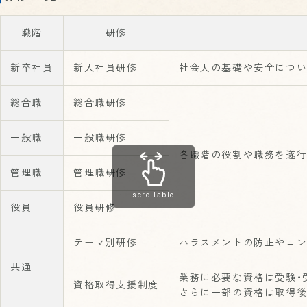
職階
研修
新卒社員
新入社員研修
社会人の基礎や安全につい
総合職
総合職研修
一般職
一般職研修
各職階の役割や職務を遂行
管理職
管理職研修
scrollable
役員
役員研修
テーマ別研修
ハラスメントの防止やコ
共通
業務に必要な資格は受験・
資格取得支援制度
さらに一部の資格は取得後