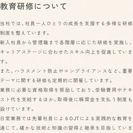
SUSTAINABILITY
製品・サービスTOP
代表メッセージ
教育研修について
サステナビリティ
RECRUIT
サステナビリティTOP
段ボール原紙
会社概要
採用情報
当社では、社員一人ひとりの成長を支援する多様な研修
採用情報TOP
環境への取り組み
更紙（ざらがみ）
データで見るKOA
制度を整えています。
クローズド・リサイクル
お知らせ
利用規約
総合職・一般職について
ペーパータオル原紙・緩衝材用紙
沿革
環境報告書
新入社員から管理職まで各階層に応じた研修を実施し、
技能職について
機密書類溶解処理
アクセスマップ
廃棄物処理施設の維持管理情報
キャリアステージに合わせたスキル向上を促進していま
機密書類溶解処理の流れ
教育研修・福利厚生など
施設・設備
社会への取り組み
す。
機密書類溶解処理お問い合わせ
先輩インタビュー
生産体制
次世代育成支援対策推進法への取り組み
また、ハラスメント防止やコンプライアンスなど、重要
資材調達
女性活躍推進法への取り組み
テーマに関する研修も定期的に開催しています。
営業ネットワーク
健康経営
業務に必要な資格取得を奨励しており、受験費用やテキ
物流システム
地域との共生
スト代を支給するほか、取得後に報奨金を支払う制度も
研究開発・品質管理
設けています。
パートナーシップ構築宣言
日常業務では先輩社員によるOJTによる実践的な教育を
通じて、確かな技術と知識の習得と継承を目指していま