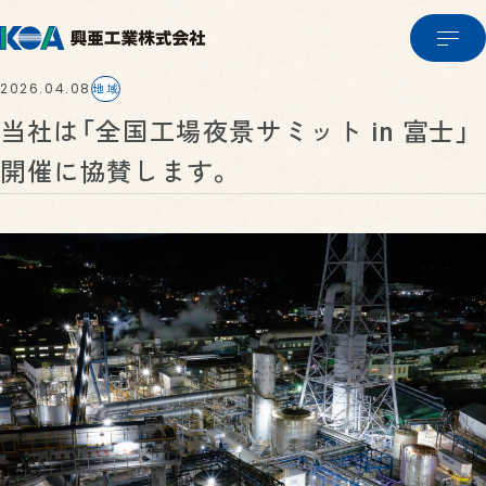
2026.04.08
地域
当社は「全国工場夜景サミット in 富士」
開催に協賛します。
COMPANY
企業情報
PRODUCTS & SERVICE
企業情報TOP
製品・サービス