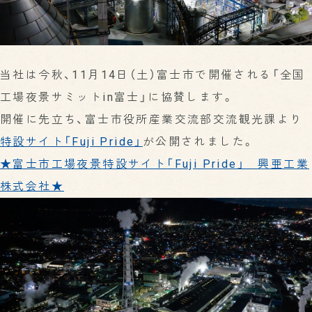
SUSTAINABILITY
製品・サービスTOP
代表メッセージ
サステナビリティ
RECRUIT
サステナビリティTOP
段ボール原紙
会社概要
採用情報
採用情報TOP
環境への取り組み
更紙（ざらがみ）
データで見るKOA
当社は今秋、11月14日（土）富士市で開催される「全国
クローズド・リサイクル
お知らせ
利用規約
総合職・一般職について
ペーパータオル原紙・緩衝材用紙
沿革
工場夜景サミットin富士」に協賛します。
環境報告書
技能職について
機密書類溶解処理
アクセスマップ
廃棄物処理施設の維持管理情報
開催に先立ち、富士市役所産業交流部交流観光課より
機密書類溶解処理の流れ
教育研修・福利厚生など
施設・設備
特設サイト「Fuji Pride」
が公開されました。
社会への取り組み
機密書類溶解処理お問い合わせ
先輩インタビュー
生産体制
★富士市工場夜景特設サイト「Fuji Pride」 興亜工業
次世代育成支援対策推進法への取り組み
資材調達
女性活躍推進法への取り組み
株式会社★
営業ネットワーク
健康経営
物流システム
地域との共生
研究開発・品質管理
パートナーシップ構築宣言