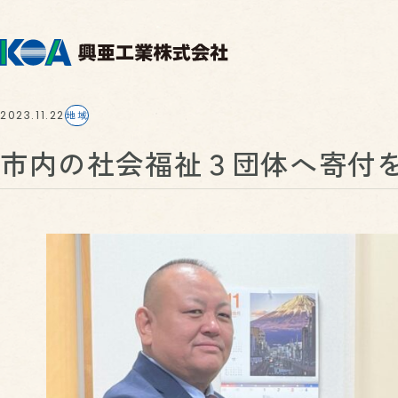
2023.11.22
地域
市内の社会福祉３団体へ寄付
COMPANY
PRODUCTS & SERV
企業情報
製品・サ
代表メッセージ
段ボール原紙