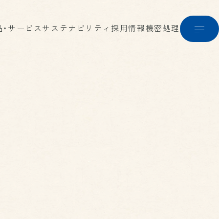
品・サービス
サステナビリティ
採用情報
機密処理
RECRUIT
ィ
採用情報
総合職・一般職について