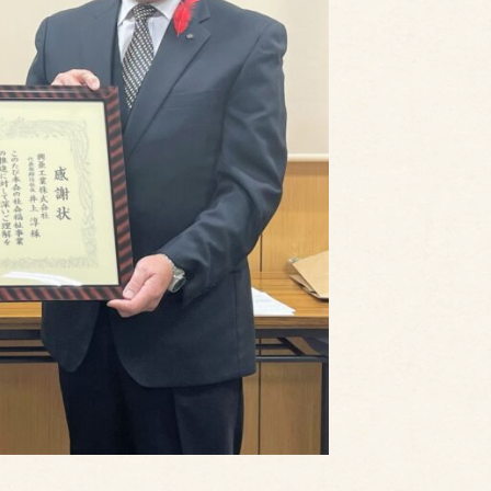
）
環境報告書
原紙・緩衝材用紙
廃棄物処理施設の維持管理
処理
社会への取り組み
理の流れ
次世代育成支援対策推進法
理お問い合わせ
女性活躍推進法への取り組
健康経営
地域との共生