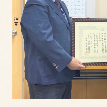
会社概要
更紙（ざらがみ
データで見るKOA
ペーパータオル
沿革
機密書類溶解
機密書類溶解処
アクセスマップ
機密書類溶解処
施設・設備
生産体制
資材調達
営業ネットワーク
物流システム
研究開発・品質管理
パートナーシップ構築宣言